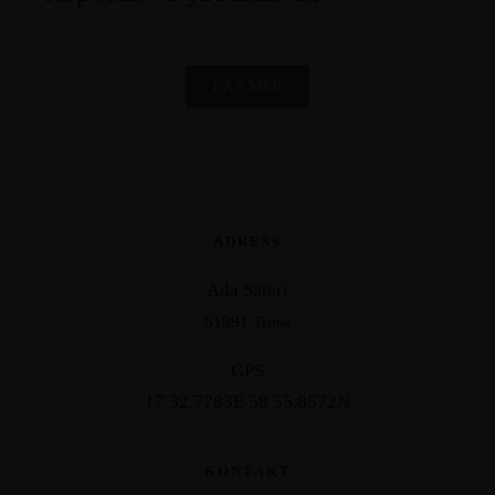
LÄS MER
ADRESS
Åda Säteri
61991 Trosa
GPS
17 32.7783E 58 55.8572N
KONTAKT