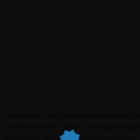
Golf Digest har rankat Åda till tredje bästa bana i Sö
Åda Säteris före detta vilthägn som tidigare haft uppf
och mufflonfår. Bli inte förvånad om du ser några av 